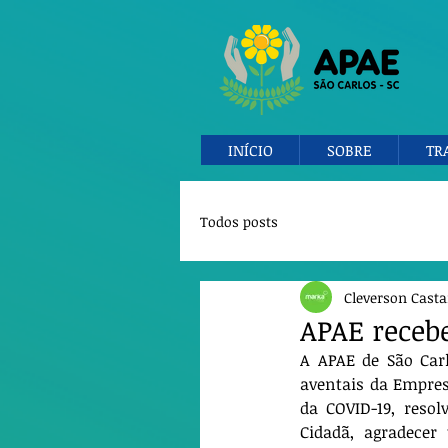
INÍCIO
SOBRE
TR
Todos posts
Cleverson Cast
APAE receb
A APAE de São Carl
aventais da Empresa
da COVID-19, resol
Cidadã, agradecer 